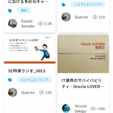
における多彩なキャリ
システムエンジニア
ア戦略
資料
Quatrex
110
Kazuki
5.1K
Yamabe
SE時事ラジオ_0013
IT業界のサバイバビリ
システムエンジニア
時事
ニュース
ティ - Oracle LOVERS
勉強会 #12 : 18-Jun-
Quatrex
128
2009
Hiroshi
>100
Sekiguchi