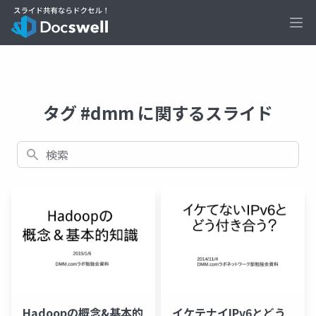
Ope
タグ #dmm に関するスライド
検索
Hadoopの概念&基本的
イケテナイIPv6とどう