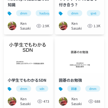
知識
付き合う？
dmm
hadoop
dmm
ipv6
Ken
Ken
2.9K
1.3K
Sasaki
Sasaki
小学生でもわかるSDN
囲碁のお勉強
dmm
sdn
ネットワーク
囲碁
dmm
Ken
Ken
473
688
Sasaki
Sasaki