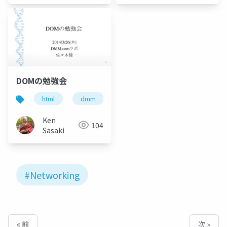
DOMの勉強会
html
dmm
dom
Ken
104
Sasaki
#Networking
« 前
次 »