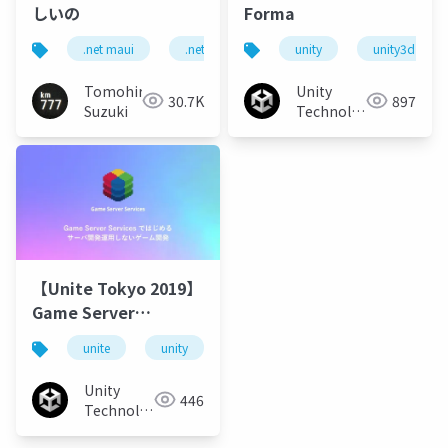
しいの
Forma
.net maui
.net
unity
unity3d
Tomohiro
Unity
30.7K
897
Suzuki
Technologies
Japan
【Unite Tokyo 2019】
Game Server
Services ではじめる サ
unite
unity
unitetokyo
unite tokyo 2019
ーバー開発運用しない
ゲーム開
Unity
446
Technologies
Japan