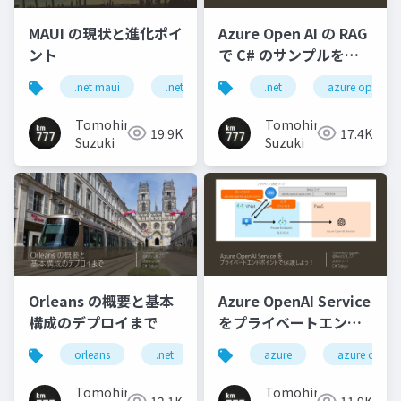
MAUI の現状と進化ポイ
Azure Open AI の RAG
ント
で C# のサンプルを作
ってみた。
.net maui
.net
.net
azure openai
Tomohiro
Tomohiro
19.9K
17.4K
Suzuki
Suzuki
Orleans の概要と基本
Azure OpenAI Service
構成のデプロイまで
をプライベートエンド
ポイントで保護しよ
orleans
.net
azure
azure opena
う！
Tomohiro
Tomohiro
12.1K
11.9K