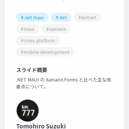
#.net maui
#.net
#dotnet
#maui
#xamarin
#cross-platform
#mobile development
スライド概要
.NET MAUI の Xamarin.Forms と比べた主な改
善点について。
Tomohiro Suzuki