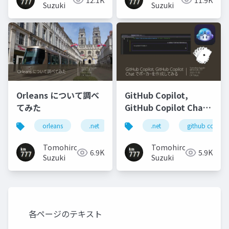
Suzuki
Suzuki
Orleans について調べ
GitHub Copilot,
てみた
GitHub Copilot Chat
でポーカーを作成して
orleans
.net
.net
github copilot
みる
Tomohiro
Tomohiro
6.9K
5.9K
Suzuki
Suzuki
各ページのテキスト