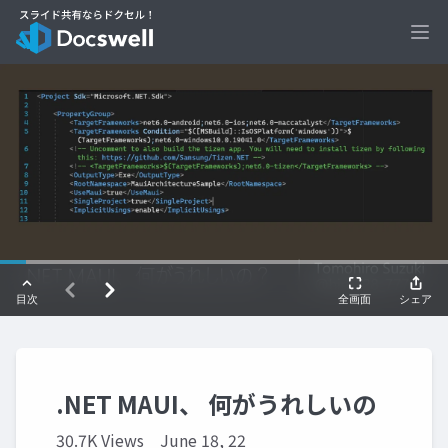
Ope
.NET MAUI、 何がうれしいの
30.7K Views
June 18, 22