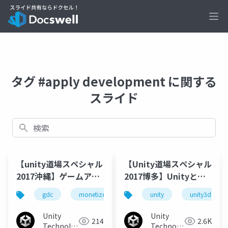
Ope
タグ #apply development に関する
スライド
検索
【unity道場スペシャル
【Unity道場スペシャル
2017沖縄】ゲームアプ
2017博多】Unityと歩
リマネタイズの最適化
んだCC2アプリ開発の
gdc
monetize
unite
unity
unity
unity3d
unity
と最前線 − GDCまとめ
舞台裏
とUniteのおさらい
Unity
Unity
214
2.6K
Technologies
Technologies