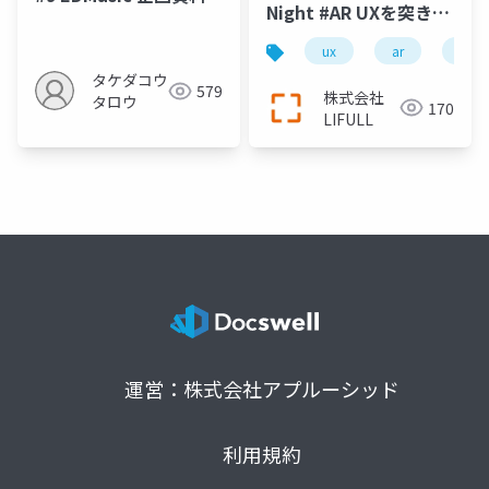
Night #AR UXを突き詰
めた15日間
ux
ar
ios
タケダコウ
579
株式会社
タロウ
170
LIFULL
運営：株式会社アプルーシッド
利用規約