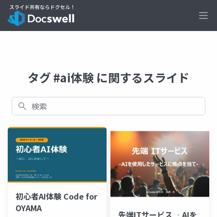
Ope
タグ #ai体験 に関するスライド
検索
初心者AI体験 Code for
OYAMA
先端ITサービス ‐AIを