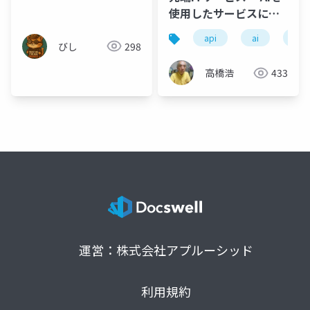
使用したサービスに焦
点を当て- .pdf
api
ai
iot
びし
298
高橋浩
433
運営：株式会社アプルーシッド
利用規約