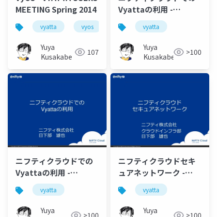
MEETING Spring 2014
Vyattaの利用 -
VYATTA USERS
vyatta
vyos
vyatta
MEETING Spring 2014
Yuya
Yuya
107
>100
Kusakabe
Kusakabe
ニフティクラウドでの
ニフティクラウドセキ
Vyattaの利用 -
ュアネットワーク -
VYATTA USERS
VYATTA USERS
vyatta
vyatta
MEETING Autumn
MEETING Spring 2013
2013
Yuya
Yuya
>100
>100