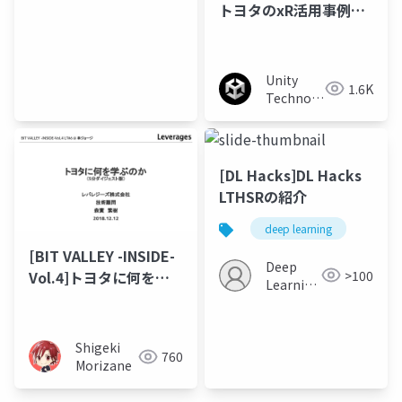
Japan
トヨタのxR活用事例ご
紹介
Unity
1.6K
Technologies
Japan
[DL Hacks]DL Hacks
LTHSRの紹介
deep learning
[BIT VALLEY -INSIDE-
Deep
>100
Vol.4]トヨタに何を学
Learning
ぶのか（5分ダイジェス
JP
ト版）
Shigeki
760
Morizane