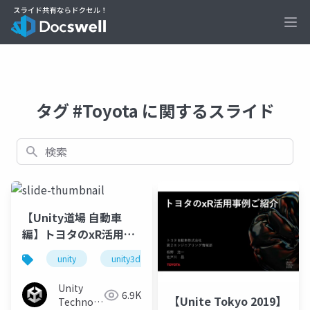
Ope
タグ #Toyota に関するスライド
検索
【Unity道場 自動車
編】トヨタのxR活用で
進める現場DXへの挑戦
unity
unity3d
unity道場
unitydojo
～UnityとHoloLens 2
を用いて～
Unity
6.9K
【Unite Tokyo 2019】
Technologies