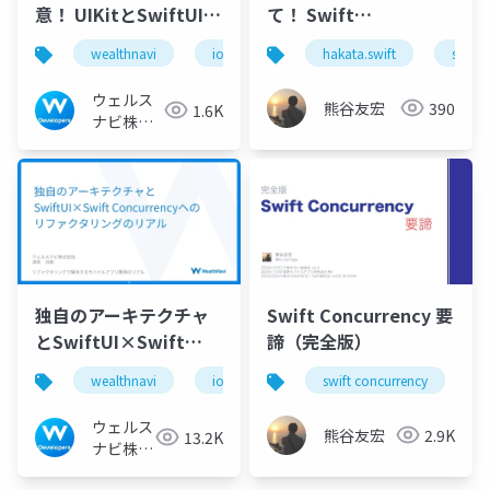
意！ UIKitとSwiftUIで
て！ Swift
の比較
Concurrency 〜
wealthnavi
ios
hakata.swift
swift 
ウェルス
熊谷友宏
390
1.6K
ナビ株式
会社 技術
広報チー
ム
独自のアーキテクチャ
Swift Concurrency 要
とSwiftUI×Swift
諦（完全版）
Concurrencyへのリフ
wealthnavi
ios
リファクタリング
swift concurrency
モバイ
ァクタリングのリアル
ウェルス
熊谷友宏
2.9K
13.2K
ナビ株式
会社 技