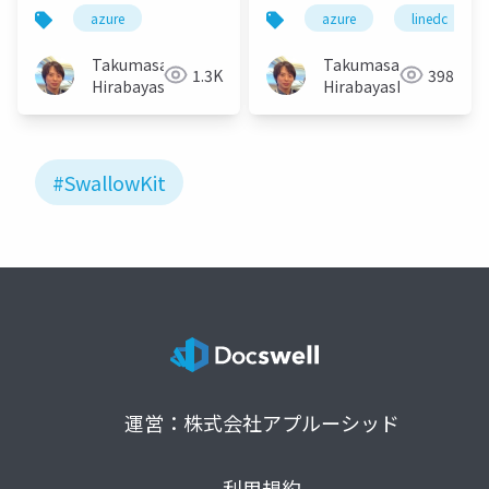
Web Apps ×
発におすすめの Azure
azure
azure
linedc
SwallowKit で整える
と便利ツールのご紹介
実用構成
～
Takumasa
Takumasa
1.3K
398
Hirabayashi
Hirabayashi
#SwallowKit
運営：株式会社アプルーシッド
利用規約