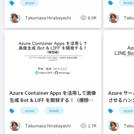
azure
linedc
Takumasa Hirabayashi
8.9K
Taku
Azure Container Apps を活用して画像
Azure サ
生成 Bot & LIFF を開発する！（構想
させるハン
編）
azure
linedc
azure
Takumasa Hirabayashi
1.7K
Taku