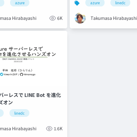
azure
azure
linedc
masa Hirabayashi
6K
Takumasa Hirabayash
ーバーレスで LINE Bot を進化
ズオン
linedc
masa Hirabayashi
1.6K