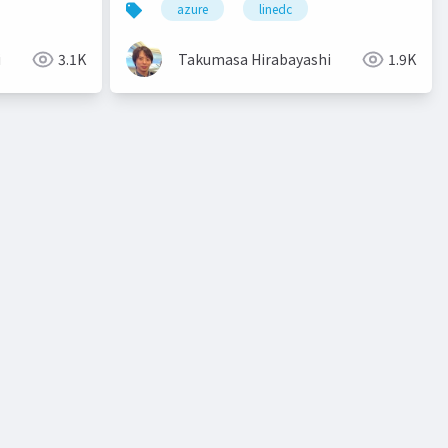
azure
linedc
i
3.1K
Takumasa Hirabayashi
1.9K