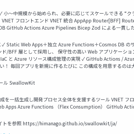
 構成 ✓ 小〜中規模から始められ、必要に応じてスケールできる 
ンド VNET 統合 AppApp Router[BFF] Router Private 
s DB GitHub Actions Azure Pipelines Bicep Zod によ
Static Web Apps＋独立 Azure Functions＋Cosmos
トエンド/BFF 層として採用し、 保守性の高い Web アプリケー
Azure リソース構成管理の実現 ✓ GitHub Actions / Azure Pi
い！ 毎回アプリを新規に作るたびに この構成を用意するのは
wallowKit
 Azure 構成を一括生成し開発プロセス全体を支援するツール VNET フロント
 Web Apps Azure Functions （Flex Consumption） GitHub Actio
https://himanago.github.io/swallowkit/ja/