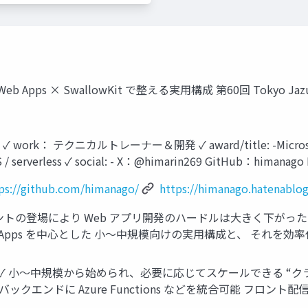
eb Apps × SwallowKit で整える実用構成 第60回 Tokyo Ja
ork： テクニカルトレーナー＆開発 ✓ award/title: -Microsoft M
S / serverless ✓ social: - X：@himarin269 GitHub：himanag
ps://github.com/himanago/
https://himanago.hatenablo
ェントの登場により Web アプリ開発のハードルは大きく下がっ
 Web Apps を中心とした 小〜中規模向けの実用構成と、 それを効
成 ✓ 小〜中規模から始められ、必要に応じてスケールできる “クラ
バックエンドに Azure Functions などを統合可能 フロ