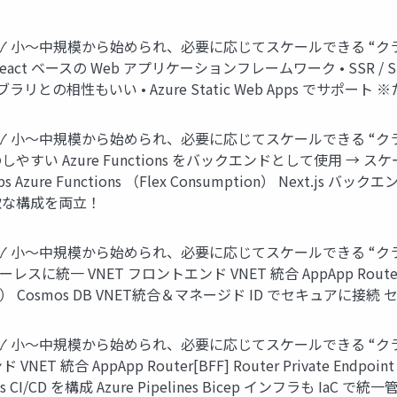
 構成 ✓ 小〜中規模から始められ、必要に応じてスケールできる 
b Apps React ベースの Web アプリケーションフレームワーク • SSR /
イブラリとの相性もいい • Azure Static Web Apps でサポ
 構成 ✓ 小〜中規模から始められ、必要に応じてスケールできる 
やすい Azure Functions をバックエンドとして使用 → ス
eb Apps Azure Functions （Flex Consumption） Next.js
軟な構成を両立！
構成 ✓ 小〜中規模から始められ、必要に応じてスケールできる “クラ
 VNET フロントエンド VNET 統合 AppApp Router[BFF] Rout
onsumption） Cosmos DB VNET統合＆マネージド ID でセ
 構成 ✓ 小〜中規模から始められ、必要に応じてスケールできる 
ppApp Router[BFF] Router Private Endpoint Next.j
ons CI/CD を構成 Azure Pipelines Bicep インフラも IaC で統一