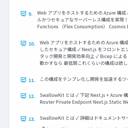
Web アプリをホストするための Azure
9.
ルかつセキュアなサーバーレス構成を実現！ VNET フロントエ
Functions （Flex Consumption） Cosmo
Web アプリをホストするための Azure 構成 ✓ 
10.
したセキュア構成 ✓ Next.js をフロン
タック開発と開発効率向上 ✓ Bicep による IaC と 
動かすなら 最低限これくらいの構成は欲し
この構成をテンプレ化し開発を加速するツール S
11.
SwallowKit とは ✓ 下記 Next.js +
12.
Router Private Endpoint Next.js Static
SwallowKit とは ✓ 詳細はドキュメントサイトを参照 
13.