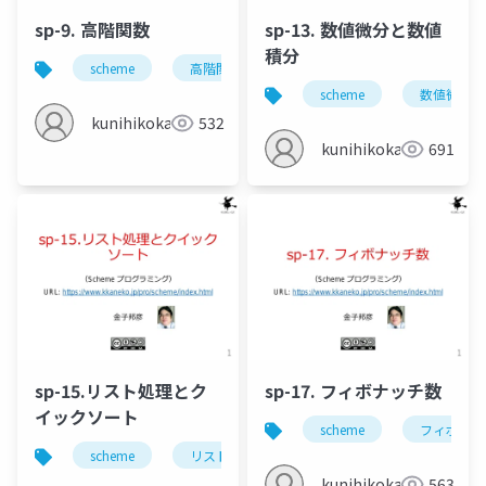
sp-9. 高階関数
sp-13. 数値微分と数値
積分
scheme
高階関数
scheme
数値微分
kunihikokaneko
532
kunihikokaneko
691
sp-15.リスト処理とク
sp-17. フィボナッチ数
イックソート
scheme
フィボナッ
scheme
リスト
ソート
クイックソート
kunihikokaneko
563