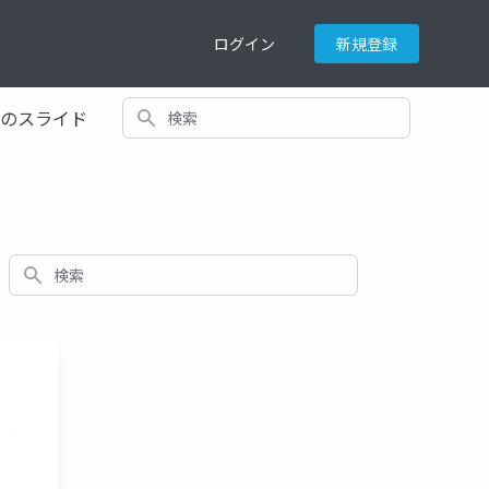
ログイン
新規登録
検索
てのスライド
検索