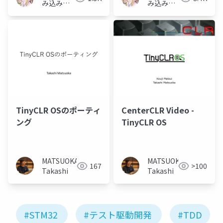
み込みソ
み込みソ
フトウェ
フトウェ
アの人
アの人
TinyCLR OSのポーティ
CenterCLR Video -
ング
TinyCLR OS
MATSUOKA
MATSUOKA
167
>100
Takashi
Takashi
#STM32
#テスト駆動開発
#TDD