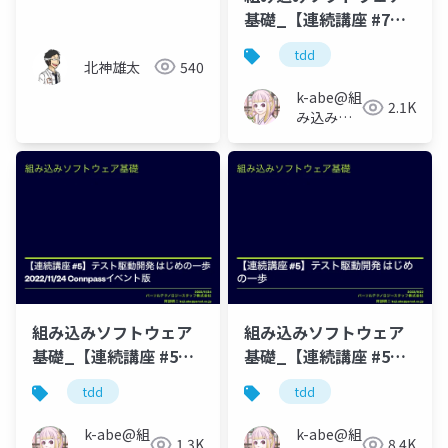
基礎_【連続講座 #7】
TDD#3 LEDドライバ(タ
tdd
ーゲット編)
北神雄太
540
k-abe@組
2.1K
み込みソ
フトウェ
アの人
組み込みソフトウェア
組み込みソフトウェア
基礎_【連続講座 #5】
基礎_【連続講座 #5】
テスト駆動開発 はじめ
テスト駆動開発 はじめ
tdd
tdd
の一歩
の一歩
_221124_connpass_event_slide
k-abe@組
k-abe@組
1.3K
8.4K