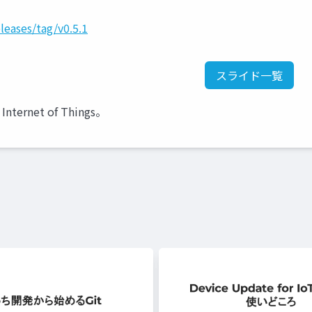
leases/tag/v0.5.1
スライド一覧
nternet of Things。