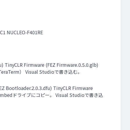
C1 NUCLEO-F401RE
nyCLR Firmware (FEZ Firmware.0.5.0.glb)
. TeraTerm） Visual Studioで書き込む。
loader.2.0.3.dfu) TinyCLR Firmware
-util） mbedドライブにコピー。 Visual Studioで書き込