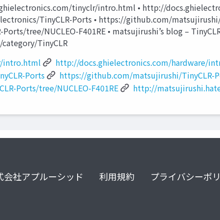
ielectronics.com/tinyclr/intro.html • http://docs.ghielect
electronics/TinyCLR-Ports • https://github.com/matsujirus
-Ports/tree/NUCLEO-F401RE • matsujirushi’s blog – TinyCLR
e/category/TinyCLR
r/intro.html
http://docs.ghielectronics.com/hardware/int
inyCLR-Ports
https://github.com/matsujirushi/TinyCLR
nyCLR-Ports/tree/NUCLEO-F401RE
http://matsujirushi.ha
式会社アプルーシッド
利用規約
プライバシーポ