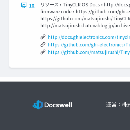
リソース • TinyCLR OS Docs • http://docs.gh
10.
firmware code • https://github.com/ghi-
https://github.com/matsujirushi/TinyCLR
http://matsujirushi.hatenablog.jp/archiv
http://docs.ghielectronics.com/tinycl
https://github.com/ghi-electronics/T
https://github.com/matsujirushi/Ti
運営：株