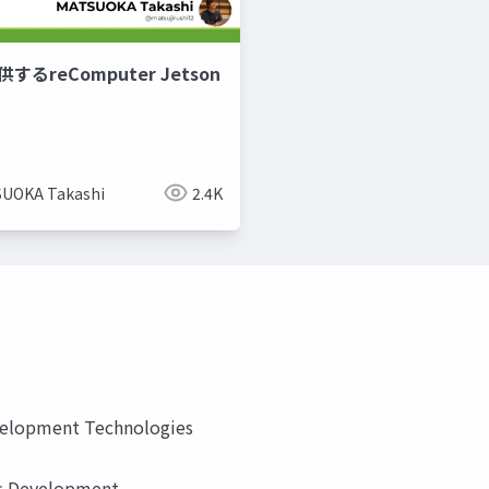
するreComputer Jetson
UOKA Takashi
2.4K
velopment Technologies
s Development