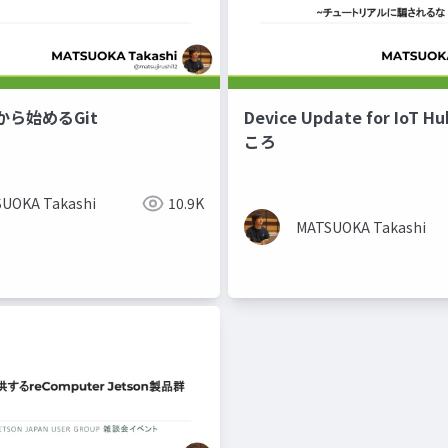
ら始めるGit
Device Update for IoT
ころ
UOKA Takashi
10.9K
MATSUOKA Takashi