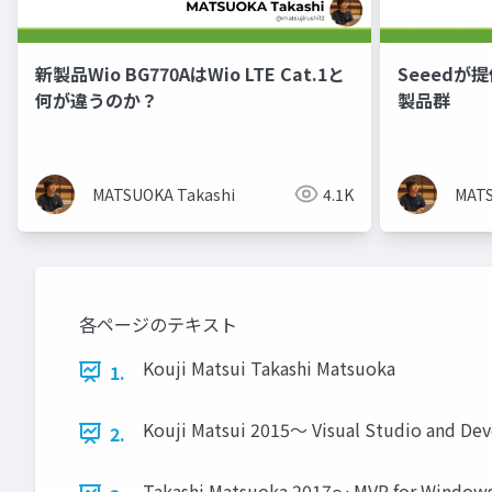
新製品Wio BG770AはWio LTE Cat.1と
Seeedが提供
何が違うのか？
製品群
MATSUOKA Takashi
4.1K
MATS
各ページのテキスト
Kouji Matsui Takashi Matsuoka
1.
Kouji Matsui 2015～ Visual Studio and De
2.
Takashi Matsuoka 2017～ MVP for Window