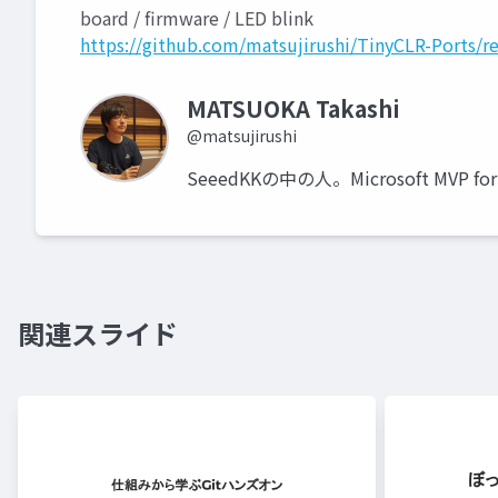
board / firmware / LED blink
https://github.com/matsujirushi/TinyCLR-Ports/re
MATSUOKA Takashi
@matsujirushi
SeeedKKの中の人。Microsoft MVP for I
関連スライド