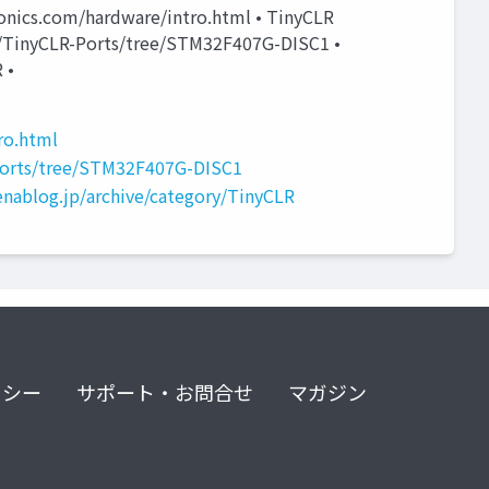
ronics.com/hardware/intro.html • TinyCLR
hi/TinyCLR-Ports/tree/STM32F407G-DISC1 •
 •
ro.html
-Ports/tree/STM32F407G-DISC1
tenablog.jp/archive/category/TinyCLR
リシー
サポート・お問合せ
マガジン