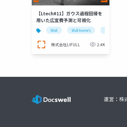
【Ltech#11】ガウス過程回帰を
用いた広宣費予測と可視化
lifull
lifull home's
ltech
株式会社LIFULL
2.4K
運営：株