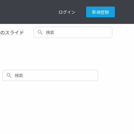
ログイン
新規登録
検索
てのスライド
検索