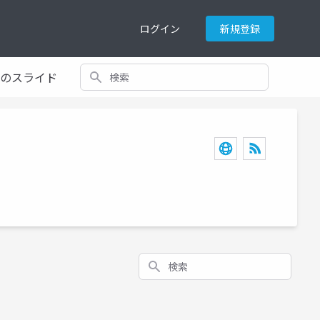
ログイン
新規登録
検索
てのスライド
検索