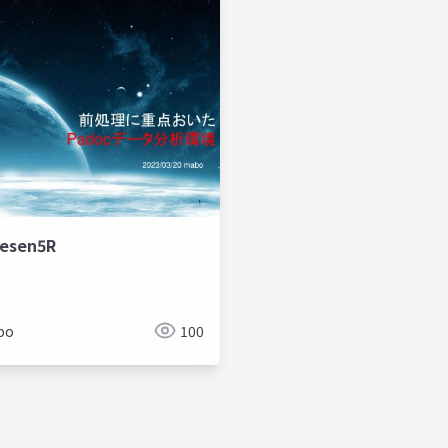
esen5R
bo
100