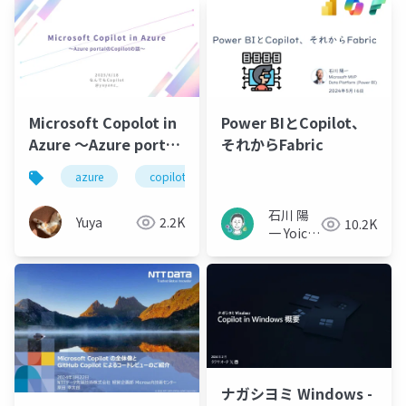
Microsoft Copolot in
Power BIとCopilot、
Azure ～Azure portal
それからFabric
のCopilotの話～
azure
copilot
copilot in azure
ai
石川 陽
Yuya
2.2K
10.2K
一 Yoichi
Ishikawa
ナガシヨミ Windows -