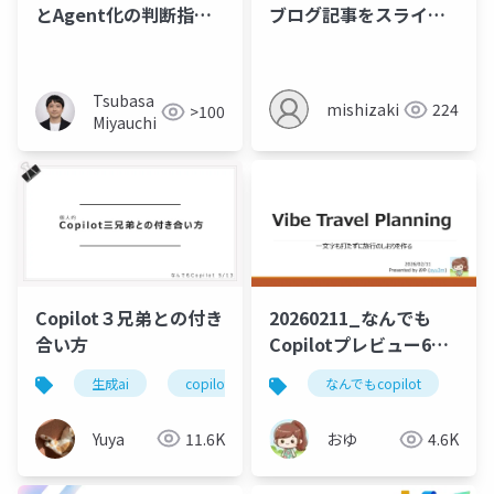
とAgent化の判断指針
ブログ記事をスライド
_20260709
化
Tsubasa
mishizaki
224
>100
Miyauchi
Copilot３兄弟との付き
20260211_なんでも
合い方
Copilotプレビュー6_
一文字もタイピングせ
生成ai
copilot
なんでもcopilot
ai
なんでもcopilot
co
ずに旅行のしおりをつ
くる
Yuya
11.6K
おゆ
4.6K