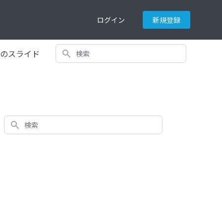
ログイン
新規登録
検索
てのスライド
検索