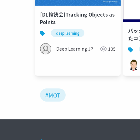
[DL輪読会]Tracking Objects as
Points
バッ
deep learning
たコ
Deep Learning JP
105
#MOT