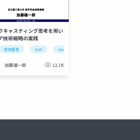
クキャスティング思考を用い
ア技術戦略の実践
技術経営
mot
management of technology
名古屋工
加藤雄一郎
12.1K