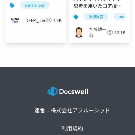
思考を用いたコア技術
dena ai day
戦略の実践
技術経営
mot
DeNA_Tech
1.9K
加藤雄一
12.1K
郎
運営：株式会社アプルーシッド
利用規約