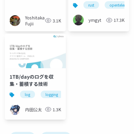
rust
opentelemetry
Yoshitaka
ymgyt
17.3K
3.1K
Fujii
1TB/dayのログを収
集・蓄積する技術
log
logging
hadoop
kafka
pres
内田公太
1.3K