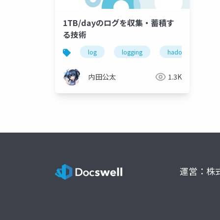
1TB/dayのログを収集・蓄積す
る技術
log
logging
hadoop
k
内田公太
1.3K
運営：株