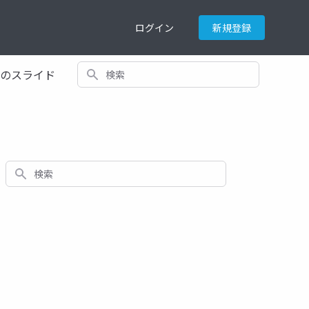
ログイン
新規登録
検索
てのスライド
検索