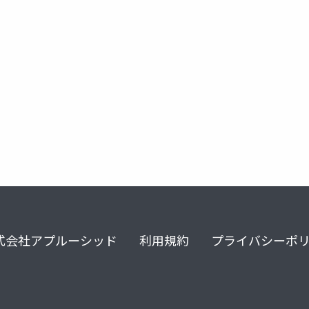
afka
presto
hbase
log collection
graylog
式会社アプルーシッド
利用規約
プライバシーポ