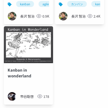
マネジメント
kanban
agile
カンバン
カンバン
アジャイル
kanban
長沢 智治
0.9K
長沢 智治
2.4K
Kanban in
wonderland
市谷聡啓
178