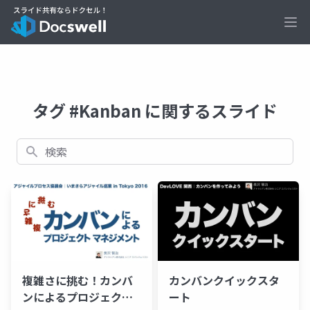
Ope
タグ #Kanban に関するスライド
検索
複雑さに挑む！カンバ
カンバンクイックスタ
ンによるプロジェクト
ート