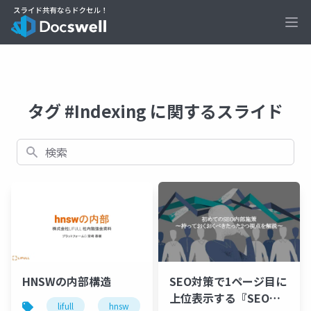
Ope
タグ #Indexing に関するスライド
検索
HNSWの内部構造
SEO対策で1ページ目に
上位表示する『SEO対
lifull
hnsw
search