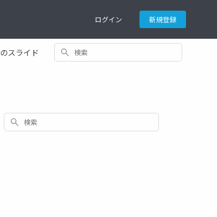
ログイン
新規登録
検索
てのスライド
検索