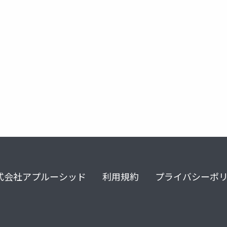
o
hcl
notesknows
notes
nomad
のの会
式会社アプルーシッド
利用規約
プライバシーポ