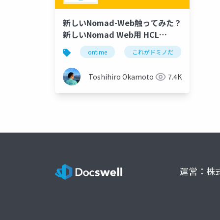
新しいNomad-Web触ってみた？
新しいNomad Web用 HCL
Nomad for web browsers 1.0.5
ontime
これがドミノだ
domin
Domino 12.0.1用 EAP Drop3 の
歩き方
Toshihiro Okamoto
7.4K
運営：株