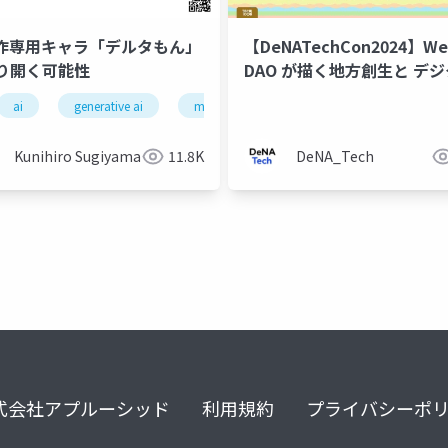
創作専用キャラ「デルタもん」
【DeNATechCon2024】W
り開く可能性
DAO が描く地方創生と デシ
ガバナンスの社会実装
ai
generative ai
machine learning
deep learning
Kunihiro Sugiyama
11.8K
DeNA_Tech
式会社アプルーシッド
利用規約
プライバシーポ