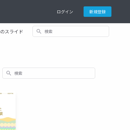
ログイン
新規登録
検索
てのスライド
検索