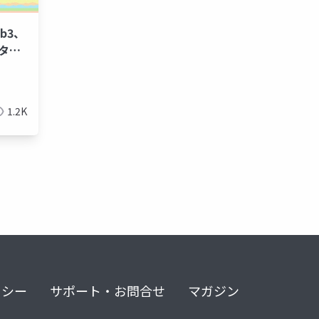
eb3、
゙タル
artificial intelligence
1.2K
リシー
サポート・お問合せ
マガジン