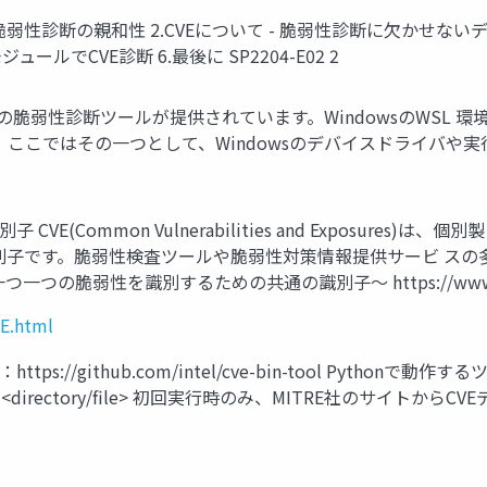
owsと脆弱性診断の親和性 2.CVEについて - 脆弱性診断に欠かせな
ュールでCVE診断 6.最後に SP2204-E02 2
多くの脆弱性診断ツールが提供されています。WindowsのWSL 
 ここではその一つとして、Windowsのデバイスドライバや
CVE(Common Vulnerabilities and Exposur
識別子です。脆弱性検査ツールや脆弱性対策情報提供サービ スの
を識別するための共通の識別子～ https://www.ipa.go.jp/se
VE.html
：https://github.com/intel/cve-bin-tool Py
ol <directory/file> 初回実行時のみ、MITRE社のサイ