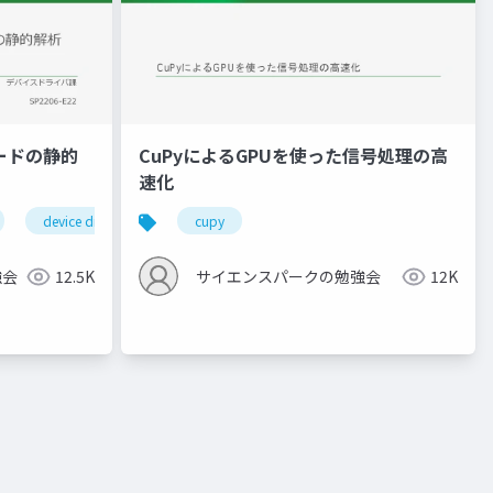
コードの静的
CuPyによるGPUを使った信号処理の高
速化
device driver
cupy
強会
12.5K
サイエンスパークの勉強会
12K