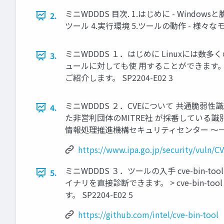
ミニWDDDS 目次. 1.はじめに - Wind
2.
ツール 4.実行環境 5.ツールの動作 - 様々なモジ
ミニWDDDS １．はじめに Linuxには数
3.
ュールに対しても使 用することができます。
ご紹介します。 SP2204-E02 3
ミニWDDDS ２．CVEについて 共通脆弱性識別子 
4.
た非営利団体のMITRE社 が採番している
情報処理推進機構セキュリティセンター ～一つ一つの脆弱性
https://www.ipa.go.jp/security/vuln/C
ミニWDDDS ３．ツールの入手 cve-bin-tool
5.
イナリを直接診断できます。 > cve-bin-to
す。 SP2204-E02 5
https://github.com/intel/cve-bin-tool