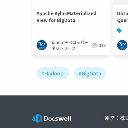
Apache Kylin:Materialized
Data
View for BigData
Quer
Code
#ha
Yahoo!デベロッパー
316
ネットワーク
#Hadoop
#BigData
運営：株