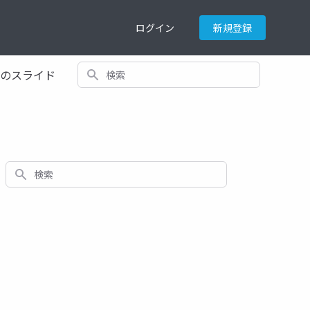
ログイン
新規登録
検索
てのスライド
検索