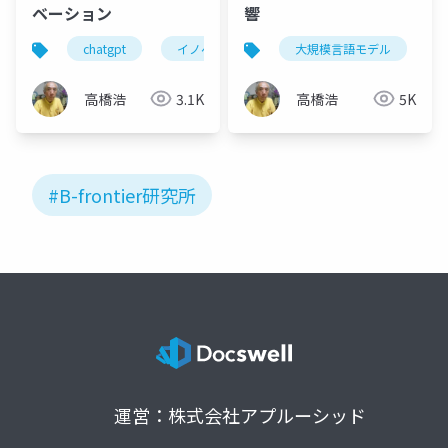
ベーション
響
chatgpt
イノベーション
大規模言語モデル
新製品開発
新サ
高橋浩
3.1K
高橋浩
5K
#B-frontier研究所
運営：株式会社アプルーシッド