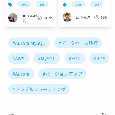
ってみる（ちょっとだ
aws
rds
aurora
aws
jaws-ug
ec2
a
けAPI編）
hmatsu47(ま
山下光洋
196
14.2K
つ)
#Aurora MySQL
#データベース移行
#AWS
#MySQL
#EOL
#RDS
#Aurora
#バージョンアップ
#トラブルシューティング
« 前
次 »