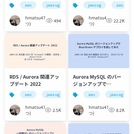
aws
jaws-ug
aurora
jaws-ug
rds
aws
hmatsu47(ま
hmatsu47(ま
494
22.2K
つ)
つ)
RDS / Aurora 関連アッ
Aurora MySQL のバー
プデート 2022
ジョンアップで
Blue_Green デプロイ
aws
jaws-ug
aurora
aws
rds
jaws-ug
を試してみた
hmatsu47(ま
hmatsu47(ま
2.5K
8.2K
つ)
つ)