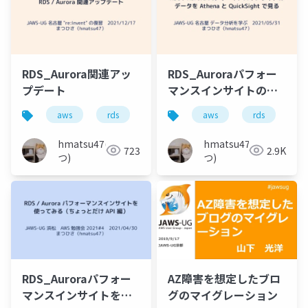
RDS_Aurora関連アッ
RDS_Auroraパフォー
プデート
マンスインサイトのデ
ータをAthenaと
aws
rds
aurora
aws
jaws-ug
rds
アップ
a
QuickSightで見る
hmatsu47(ま
hmatsu47(ま
723
2.9K
つ)
つ)
RDS_Auroraパフォー
AZ障害を想定したブロ
マンスインサイトを使
グのマイグレーション