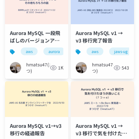
Aurora MySQL 一段飛
Aurora MySQL v1 →
ばしのバージョンアッ
v3 移行完了報告
プとその他もろもろの
aws
aurora
移行
aws
バージョンアップ
jaws-ug
話
hmatsu47(ま
hmatsu47(ま
1K
543
つ)
つ)
Aurora MySQL v1→v3
Aurora MySQL v1 →
移行の経過報告
v3 移行で気を付けたほ