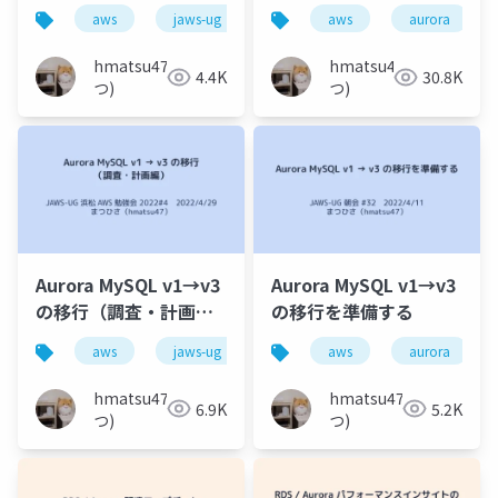
うが良いこと（7 つ +
aws
jaws-ug
aurora
aws
移行
aurora
バー
α）
hmatsu47(ま
hmatsu47(ま
4.4K
30.8K
つ)
つ)
Aurora MySQL v1→v3
Aurora MySQL v1→v3
の移行（調査・計画
の移行を準備する
編）
aws
jaws-ug
aurora
aws
移行
aurora
バー
hmatsu47(ま
hmatsu47(ま
6.9K
5.2K
つ)
つ)