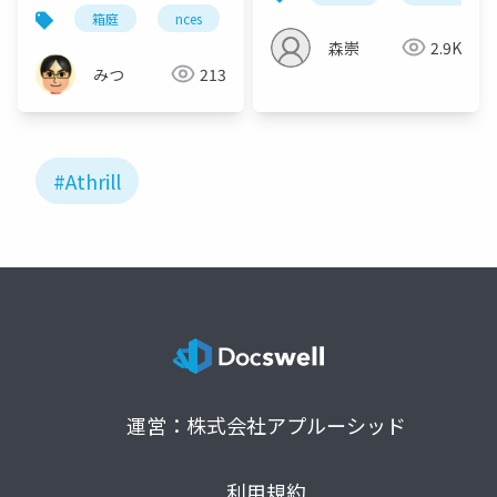
チECUシミュレーショ
箱庭
nces
ン事例
森崇
2.9K
みつ
213
#Athrill
運営：株式会社アプルーシッド
利用規約