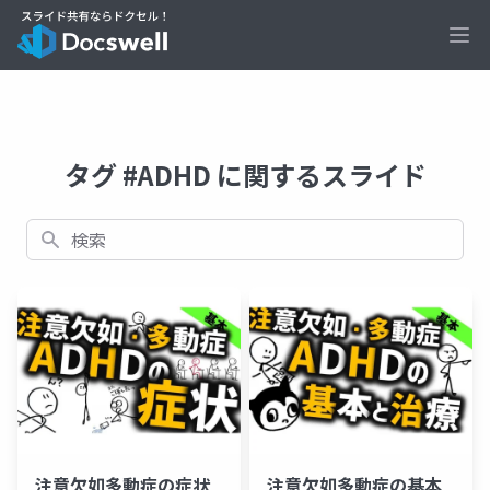
Ope
タグ #ADHD に関するスライド
検索
注意欠如多動症の症状
注意欠如多動症の基本