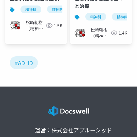
と治療
精神科
精神医学
注意欠如多動症
注意欠
精神科
精神医学
松崎朝樹
1.5K
（精神科
松崎朝樹
1.4K
医）
（精神科
医）
#ADHD
運営：株式会社アプルーシッド