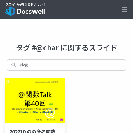
Ope
タグ #@char に関するスライド
検索
202210 のの会@関数