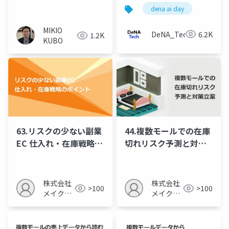
指す世界一の購買体験
特徴量の活用
dena ai day
MIKIO
DeNA_Tech
6.2K
1.2K
KUBO
63.リスクの少ない副業
44.複数モールでの在庫
EC 仕入れ・在庫戦略の
切れリスク予測と対策
ポイント
立案
株式会社
株式会社
>100
>100
メイクア
メイクア
ップ
ップ