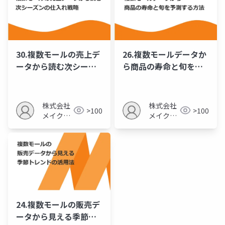
30.複数モールの売上デ
26.複数モールデータか
ータから読む次シーズ
ら商品の寿命と旬を予
ンの仕入れ戦略
測する方法
株式会社
株式会社
>100
>100
メイクア
メイクア
ップ
ップ
24.複数モールの販売デ
ータから見える季節ト