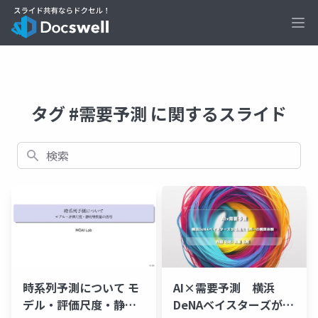
Ope
タグ #需要予測 に関するスライド
検索
AI×需要予測 横浜
時系列予測について モ
DeNAベイスターズが目
デル・評価尺度・静的