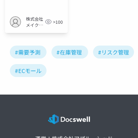
レンドの活用法
株式会社
>100
メイクア
ップ
#需要予測
#在庫管理
#リスク管理
#ECモール