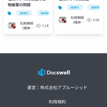
弛緩薬の問題
精神科
精神医学
精神科
精神医学
電気けいれん療法
電気
松崎朝樹
3.5K
（精神科
松崎朝樹
7.1K
医）
（精神科
医）
運営：株式会社アプルーシッド
利用規約