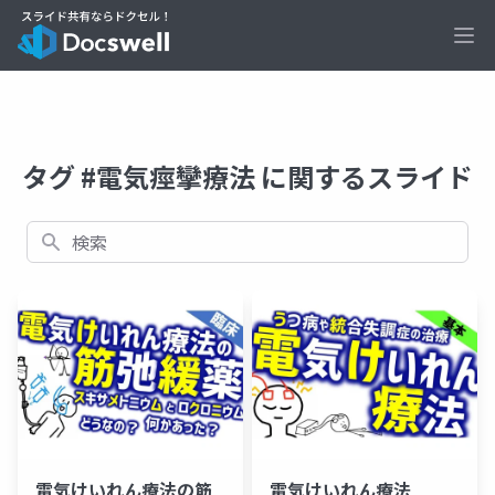
Ope
タグ #電気痙攣療法 に関するスライド
検索
電気けいれん療法の筋
電気けいれん療法