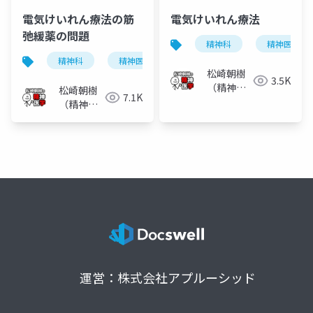
電気けいれん療法の筋
電気けいれん療法
弛緩薬の問題
精神科
精神医学
精神科
精神医学
電気けいれん療法
電気
松崎朝樹
3.5K
（精神科
松崎朝樹
7.1K
医）
（精神科
医）
運営：株式会社アプルーシッド