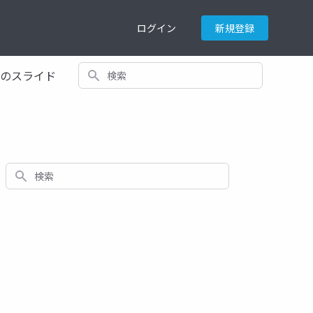
ログイン
新規登録
検索
てのスライド
検索