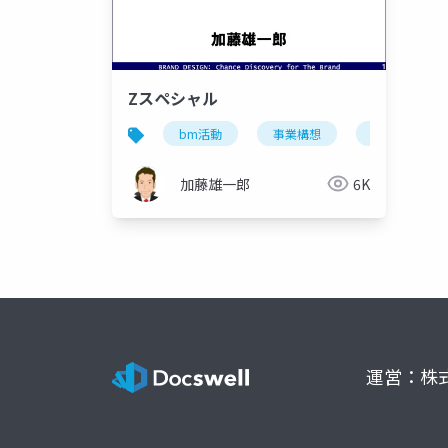
Zスペシャル
bm活動
事業構想
事業開発
加藤雄一郎
6K
運営：株