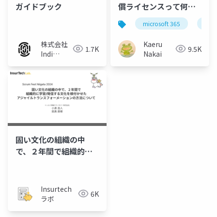
ガイドブック
償ライセンスって何が
できるの？（なかい）
microsoft 365
micr
株式会社
Kaeru
1.7K
9.5K
Indi
Nakai
Works
固い文化の組織の中
で、２年間で組織的に
学習発信する文化を根
付かせたアジャイルト
ランスフォーメーショ
Insurtech
6K
ンの方法について
ラボ