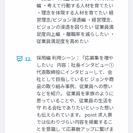
編 ‧考えて⾏動する⼈材を育てたい
‧理念を体現する⼈材を育てたい 経
営理念/ビジョン浸透編 ‧経営理念、
ビジョンの浸透を図りたい 従業員満
⾜度向上編 ‧離職率を減らしたい ‧
従業員満⾜度を⾼めたい
採⽤編 利⽤シーン：『応募集を増や
12.
したい』 内容：社⻑インタビュー①
代表取締役にインタビューして、会
社として⽬指しているビ ジョンや商
品の取り組み事例、従業員への想い
などを紹介。 従業員を家族のように
思っていることや、従業員の⽣活を
守 れる会社でありたいといった想い
も伝えられています。 point 求⼈票
では伝わりづらい内容を掲載するこ
とを意識し て応募数アップに繋げま