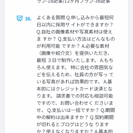
ラン-18記事/12ヶ⽉プラン-36記事
よくある質問 Q.申し込みから最短何
36.
⽇以内に採⽤サ イトができますか？
Q.⾃社の画像素材や写真素材は使え
ま すか？ Q.⽀払い⽅法はどんなもの
が利⽤可能 ですか？ A.必要な素材
（画像や紹介⽂）を提供いただき、
最短 ３⽇で制作いたします。 A.もち
ろん使えます。 特に会社の雰囲気な
どを伝えるため、社員の⽅が写っ て
いる写真があれば効果的です。 A.基
本的にはクレジットカード決済とな
ります。 請求書での対応も相談可能
ですので、お問い合わせく ださいま
せ。 Q.⽀払いは⼀括ですか？ Q.期間
中の解約は出来ますか？ Q.契約期間
が切れるとブログはどうな ります
か？使えなくなりますか？ A.基本的