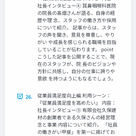
社⻑インタビュー④ ⽿⿐咽喉科医院
の院⻑の髙畑さんが語る、⾃⾝の経
歴や理 念、スタッフの働き⽅や採⽤
について紹介。 記事からは、スタッ
フの声を聞き、意⾒を尊重し、やり
がい や成⻑を感じられる職場を⽬指
していることが伝わります。 point
こうした記事を公開することで、現
在のスタッフが、院 ⻑のビジョンや
⽅針に共感し、⾃分の仕事に誇りや
意欲 を持つようにもなるでしょう。
従業員満⾜度向上編 利⽤シーン：
26.
『従業員満⾜度を⾼めたい』 内容：
社⻑インタビュー⑤ 有限会社久保建
材の創業者である久保さんの経営理
念と事業 内容について紹介。 「社員
の働きがい甲斐」を第⼀に掲げてお