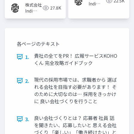
22.5K
Indi
株式会社
27.8K
Works
Indi
Works
各ページのテキスト
貴社の全てをPR！ 広報サービスKOHO
1.
くん 完全攻略ガイドブック
現代の採⽤市場では、求職者から 選ば
2.
れる会社を⽬指す必要があります！ そ
のために⼤切なのは… 採⽤をきっかけ
に 良い会社づくりを⾏うこと
良い会社づくりとは？ 応募者 社員 話
3.
を聞きたい、応募したいと 思える会社
づくり 「楽しい」「働き続けたい」と