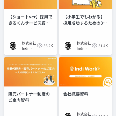
【ショートver】採用で
【小学生でもわかる】
きるくんサービス紹介
採用成功するための3つ
資料
のポイント
株式会社
株式会社
36.2K
31.4K
Indi
Indi
Works
Works
販売パートナー制度の
会社概要資料
ご案内資料
株式会社