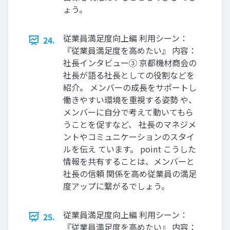
ょう。
従業員満⾜度向上編 利⽤シーン：
24.
『従業員満⾜度を⾼めたい』 内容：
社⻑インタビュー③ 京都機材商会の
社⻑が語る社⻑としての役割などを
紹介。 メンバーの成⻑をサポートし
働きやすい環境を重視する姿勢 や、
メンバーに⾃分で考えて動いてもら
うことを促すなど、 社⻑のマネジメ
ントやコミュニケーションのスタイ
ルを伝え ています。 point こうした
情報を共有することは、メンバーと
社⻑の信頼 関係を⾼め従業員の満⾜
度アップに繋がるでしょう。
従業員満⾜度向上編 利⽤シーン：
25.
『従業員満⾜度を⾼めたい』 内容：