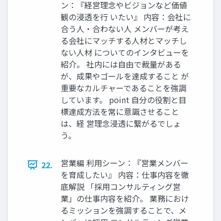
ン：『経営理念やビジョンなど価値
観の浸透を⾏ いたい』 内容：会社に
合う⼈‧合わない⼈ メンバーが考え
る会社にマッチする⼈材とマッチし
ない⼈材 についてのインタビューを
紹介。 社内には⾃由で裁量がある
が、成果やゴールを達成すること が
重要なカルチャーであることを強調
しています。 point ⾃分の役割と⽬
標達成⽅法を常に意識させること
は、経 営理念浸透に繋がるでしょ
う。
営業編 利⽤シーン：『営業メンバー
22.
を育成したい』 内容：仕事内容を徹
底解説 「採⽤コンサルティング営
業」の仕事内容を紹介。 業務におけ
るミッションを強調することで、メ