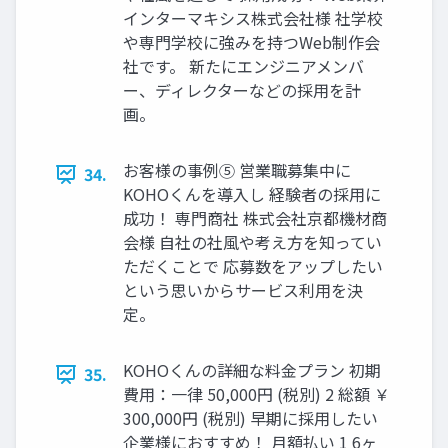
インターマキシス株式会社様 社学校
や専⾨学校に強みを持つWeb制作会
社です。 新たにエンジニアメンバ
ー、ディレクターなどの採⽤を計
画。
お客様の事例⑤ 営業職募集中に
34.
KOHOくんを導⼊し 経験者の採⽤に
成功！ 専⾨商社 株式会社京都機材商
会様 ⾃社の社⾵や考え⽅を知ってい
ただくことで 応募数をアップしたい
という思いからサービス利⽤を決
定。
KOHOくんの詳細な料⾦プラン 初期
35.
費⽤：⼀律 50,000円 (税別) 2 総額 ￥
300,000円 (税別) 早期に採⽤したい
企業様におすすめ！ ⽉額払い 1 6ヶ