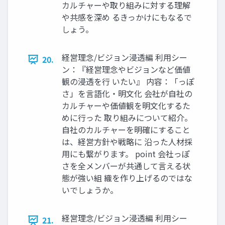
カルチャーや取り組みに対する理解
や共感を深め るきっかけにもなるで
しょう。
経営理念/ビジョン浸透編 利⽤シー
20.
ン：『経営理念やビジョンなど価値
観の浸透を⾏ いたい』 内容：「っぽ
さ」を⾔語化‧明⽂化 会社が⾃社の
カルチャーや価値観を明⽂化するた
めに⾏った 取り組みについて紹介。
⾃社のカルチャーを明確にすること
は、経営⽅針や戦略に 沿った⼈材採
⽤にも繋がります。 point 会社っぽ
さを全メンバーが共通して⾔える状
態が強い組 織を作り上げるのではな
いでしょうか。
経営理念/ビジョン浸透編 利⽤シー
21.