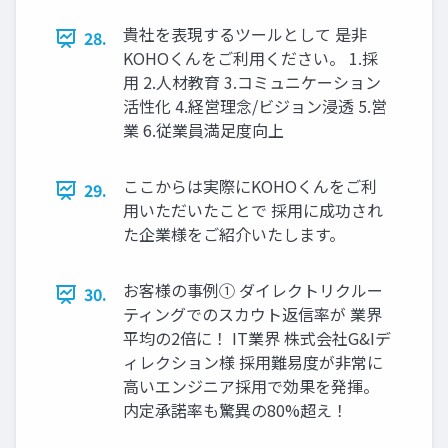
貴社を表現するツールとして 是⾮
28.
KOHOくんをご利⽤ください。 1.採
⽤ 2.⼈材教育 3.コミュニケーション
活性化 4.経営理念/ビジョン浸透 5.営
業 6.従業員満⾜度向上
ここからは実際にKOHOくんをご利
29.
⽤いただいたことで 採⽤に成功され
た企業様をご紹介いたします。
お客様の事例① ダイレクトリクルー
30.
ティングでのスカウト返信率が 業界
平均の2倍に！ IT業界 株式会社G&Iデ
ィレクション様 採⽤難易度が⾮常に
⾼いエンジニア採⽤で効果を発揮。
内定承諾率も驚異の80%超え！