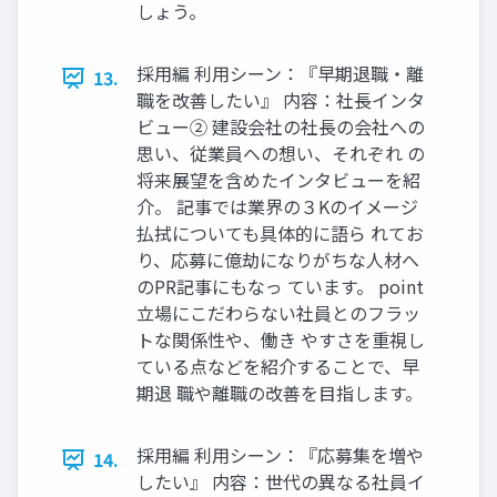
しょう。
採⽤編 利⽤シーン：『早期退職‧離
13.
職を改善したい』 内容：社⻑インタ
ビュー② 建設会社の社⻑の会社への
思い、従業員への想い、それぞれ の
将来展望を含めたインタビューを紹
介。 記事では業界の３Kのイメージ
払拭についても具体的に語ら れてお
り、応募に億劫になりがちな⼈材へ
のPR記事にもなっ ています。 point
⽴場にこだわらない社員とのフラッ
トな関係性や、働き やすさを重視し
ている点などを紹介することで、早
期退 職や離職の改善を⽬指します。
採⽤編 利⽤シーン：『応募集を増や
14.
したい』 内容：世代の異なる社員イ