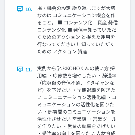
場‧機会の設定 繰り返しますが⼤切
10.
なのは コミュニケーション機会を作
ること。 ■ コンテンツ化＝資産 発信
コンテンツ化 ■ 発信＝知っていただ
くためのアクション と捉えた運⽤を
⾏なってください！ 知っていただく
ための アクション 資産
実例から学ぶKOHOくんの使い⽅ 採
11.
⽤編 ‧応募数を増やしたい ‧辞退率
（応募後の⾳信不通、ドタキャンな
ど）を下げたい ‧早期退職を防ぎた
い コミュニケーション活性化編 ‧コ
ミュニケーションの活性化を図りた
い ‧部署間のコミュニケーションを
活性化させたい 営業編 ‧営業ツール
を作りたい ‧営業の効率をあげたい
‧受注率の向上を図りたい ⼈材育成