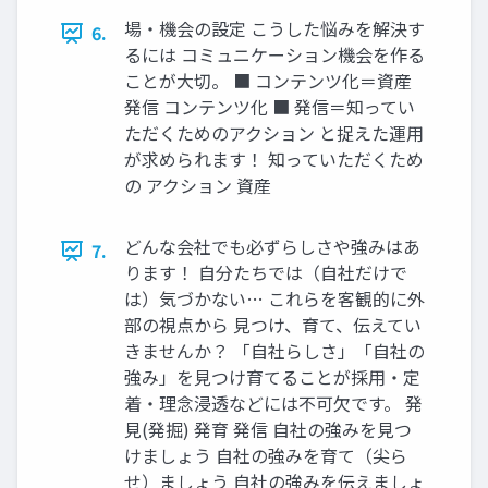
場‧機会の設定 こうした悩みを解決す
6.
るには コミュニケーション機会を作る
ことが⼤切。 ■ コンテンツ化＝資産
発信 コンテンツ化 ■ 発信＝知ってい
ただくためのアクション と捉えた運⽤
が求められます！ 知っていただくため
の アクション 資産
どんな会社でも必ずらしさや強みはあ
7.
ります！ ⾃分たちでは（⾃社だけで
は）気づかない… これらを客観的に外
部の視点から ⾒つけ、育て、伝えてい
きませんか？ 「⾃社らしさ」「⾃社の
強み」を⾒つけ育てることが採⽤‧定
着‧理念浸透などには不可⽋です。 発
⾒(発掘) 発育 発信 ⾃社の強みを⾒つ
けましょう ⾃社の強みを育て（尖ら
せ）ましょう ⾃社の強みを伝えましょ