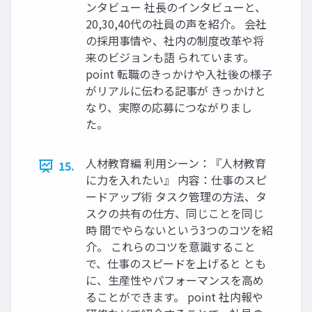
ンタビュー 社⻑のインタビューと、
20,30,40代の社員の声を紹介。 会社
の採⽤事情や、社内の制度改⾰や将
来のビジョンも語 られています。
point 転職のきっかけや⼊社後の様⼦
がリアルに伝わる記事が きっかけと
なり、実際の応募につながりまし
た。
⼈材教育編 利⽤シーン：『⼈材教育
15.
に⼒を⼊れたい』 内容：仕事のスピ
ードアップ術 タスク管理の⽅法、タ
スクの共有の仕⽅、同じことを同じ
時 間でやらないという3つのコツを紹
介。 これらのコツを意識すること
で、仕事のスピードを上げると とも
に、⽣産性やパフォーマンスを⾼め
ることができます。 point 社内報や