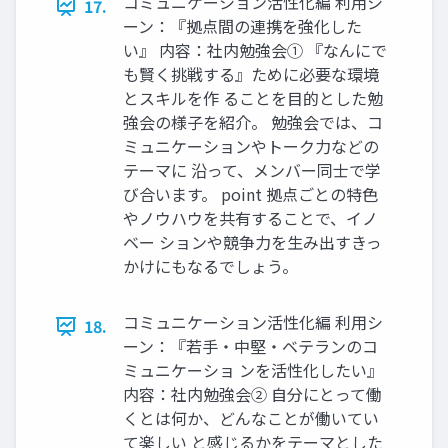
コミュニケーション活性化編 利⽤シ
17.
ーン：『拠点間の連携を強化した
い』 内容：社内勉強会① 『なんにで
も賢く挑戦する』ために必要な環境
とスキルを作 ることを⽬的とした勉
強会の様⼦を紹介。 勉強会では、コ
ミュニケーションやトーク⼒などの
テーマに 沿って、メンバー同⼠で学
び合います。 point 拠点ごとの特⾊
やノウハウを共有することで、イノ
ベー ションや競争⼒を⽣み出すきっ
かけにもなるでしょう。
コミュニケーション活性化編 利⽤シ
18.
ーン：『若⼿‧中堅‧ベテランのコ
ミュニケーショ ンを活性化したい』
内容：社内勉強会② ⾃分にとって働
くとは何か、どんなことが働いてい
て楽しい と感じるかをテーマとした