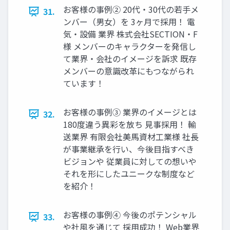
お客様の事例② 20代‧30代の若⼿メ
31.
ンバー（男⼥）を 3ヶ⽉で採⽤！ 電
気‧設備 業界 株式会社SECTION‧F
様 メンバーのキャラクターを発信し
て業界‧会社のイメージを訴求 既存
メンバーの意識改⾰にもつながられ
ています！
お客様の事例③ 業界のイメージとは
32.
180度違う異彩を放ち ⾒事採⽤！ 輸
送業界 有限会社美⾺資材⼯業様 社⻑
が事業継承を⾏い、今後⽬指すべき
ビジョンや 従業員に対しての想いや
それを形にしたユニークな制度など
を紹介！
お客様の事例④ 今後のポテンシャル
33.
や社⾵を通じて 採⽤成功！ Web業界