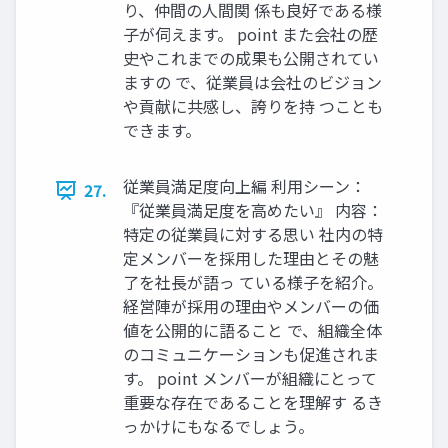
り、仲間の⼈間関 係も良好である様
⼦が伺えます。 point また会社の歴
史やこれまでの成果も公開されてい
ますの で、従業員は会社のビジョン
や貢献に共感し、誇りを持 つことも
できます。
従業員満⾜度向上編 利⽤シーン：
27.
『従業員満⾜度を⾼めたい』 内容：
特定の従業員に対する思い 社内の特
定メンバーを採⽤した理由とその魅
了を社⻑が語っ ている様⼦を紹介。
経営陣が採⽤の理由やメンバーの価
値を公開的に語ること で、組織全体
のコミュニケーションも促進されま
す。 point メンバーが組織にとって
重要な存在であることを理解す るき
っかけにもなるでしょう。