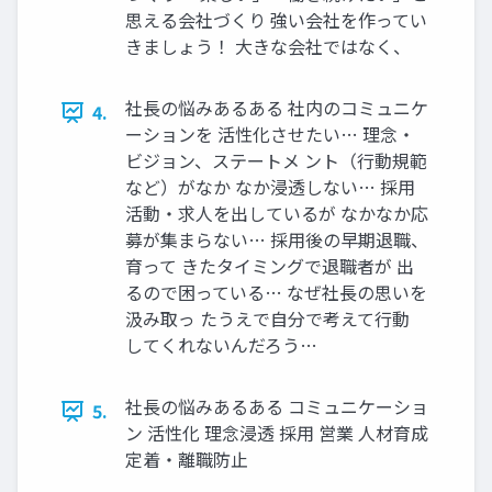
思える会社づくり 強い会社を作ってい
きましょう！ ⼤きな会社ではなく、
社⻑の悩みあるある 社内のコミュニケ
4.
ーションを 活性化させたい… 理念‧
ビジョン、ステートメ ント（⾏動規範
など）がなか なか浸透しない… 採⽤
活動‧求⼈を出しているが なかなか応
募が集まらない… 採⽤後の早期退職、
育って きたタイミングで退職者が 出
るので困っている… なぜ社⻑の思いを
汲み取っ たうえで⾃分で考えて⾏動
してくれないんだろう…
社⻑の悩みあるある コミュニケーショ
5.
ン 活性化 理念浸透 採⽤ 営業 ⼈材育成
定着‧離職防⽌