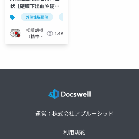
状［硬膜下出血や硬膜
外出血や脳挫傷］
外傷性脳損傷
脳挫傷
硬膜下血種
硬膜外
松崎朝樹
1.4K
（精神科
医）
運営：株式会社アプルーシッド
利用規約