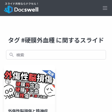
Ope
タグ #硬膜外血種 に関するスライド
検索
外傷性脳損傷と精神症