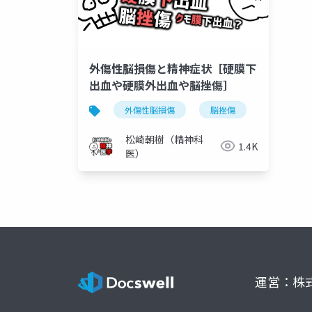
外傷性脳損傷と精神症状［硬膜下
出血や硬膜外出血や脳挫傷］
外傷性脳損傷
脳挫傷
硬膜下血
松崎朝樹（精神科
1.4K
医）
運営：株