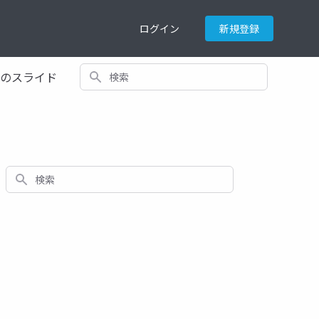
ログイン
新規登録
検索
てのスライド
検索