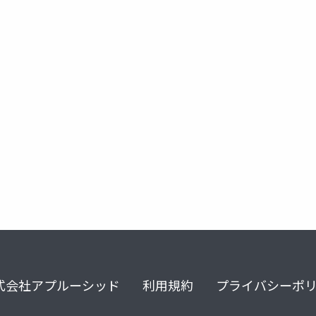
種
硬膜外血種
硬膜外出血
硬膜下出血
式会社アプルーシッド
利用規約
プライバシーポ