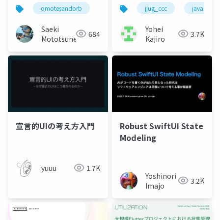
omotesandorb
jjug_ccc
java
Saeki
Yohei
684
3.7K
Mototsune
Kajiro
宣言的UIの考え方入門
Robust SwiftUI State
Modeling
yuuu
1.7K
Yoshinori
3.2K
Imajo