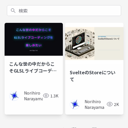
検索
こんな世の中だからこ
そGLSLライブコーディ
SvelteのStoreについ
ングを楽しみたい
て
Norihiro
1.3K
Narayama
Norihiro
2K
Narayama