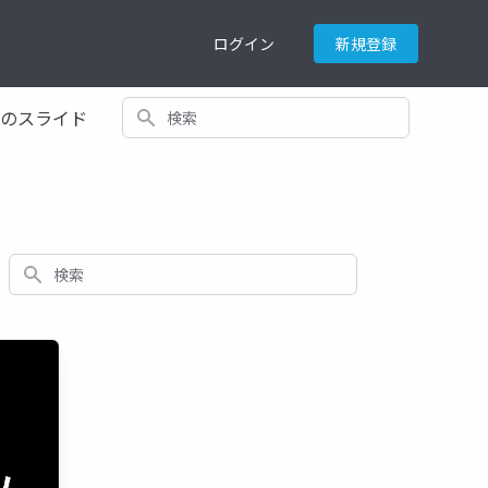
ログイン
新規登録
検索
てのスライド
検索