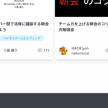
チーム力を上げる朝会のコツ
バー間で活発に議論する朝会
内勉強会
よう
ハピネスチームビルディング
中村洋(yoh
小島 優介
773
nakamura)