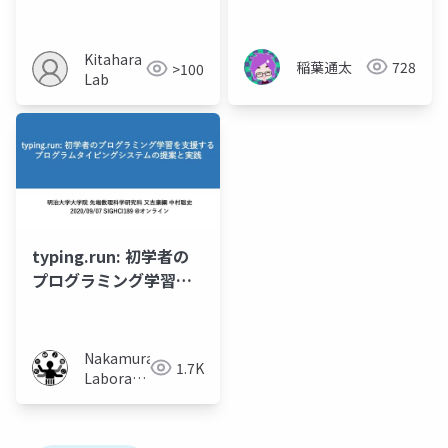
Kitahara
稲葉通太
728
>100
Lab
typing.run: 初学者の
プログラミング学習を
支援するプログラムタ
イピングシステムの提
案と実践
Nakamura
1.7K
Laboratory
(Meiji
University)