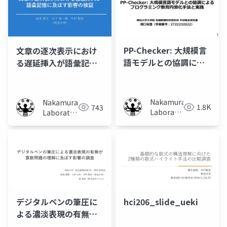
PP-Checker: 大規模言
文章の逐次表示におけ
語モデルとの協調によ
る遅延挿入が語彙記憶
るプログラミング教育
に及ぼす影響の検証
円滑化手法と実践
Nakamura
Nakamura
1.8K
743
Laboratory
Laboratory
(Meiji
(Meiji
University)
University)
デジタルペンの筆圧に
hci206_slide_ueki
よる濃淡表現の有無が
算数問題の理解に及ぼ