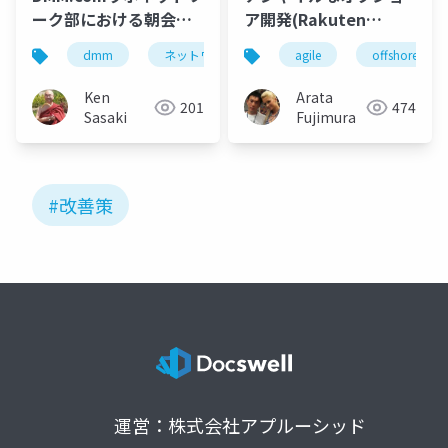
ーク部における朝会の
ア開発(Rakuten
変遷
techtalk)
dmm
ネットワーク
朝会
agile
offshore
Ken
Arata
201
474
Sasaki
Fujimura
#改善策
運営：株式会社アプルーシッド