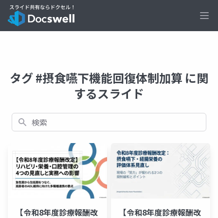
Ope
タグ #摂食嚥下機能回復体制加算 に関
するスライド
検索
【令和8年度診療報酬改
【令和8年度診療報酬改