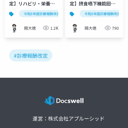
定】リハビリ・栄養・
定】摂食嚥下機能回復
口腔管理の4つの見直し
体制加算・経腸栄養管
令和8年度診療報酬改定
リハビリテーション・栄養・口腔
令和8年度診療報酬改定
と実務への影響
理加算の3つの見直しポ
イント
岡大徳
1.2K
岡大徳
790
#診療報酬改定
運営：株式会社アプルーシッド