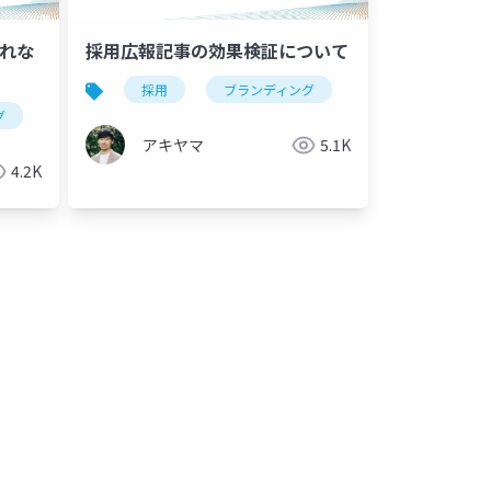
れな
採用広報記事の効果検証について
オンボーディング
採用
採用要件
ブランディング
候補者体験
グ
k
z世代採用
採用広報
evp
採用動画
企業ブランディング
福井
アキヤマ
5.1K
4.2K