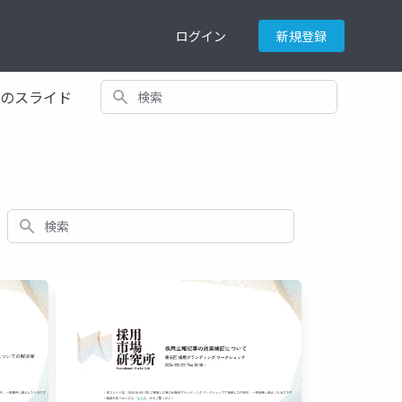
ログイン
新規登録
検索
てのスライド
検索