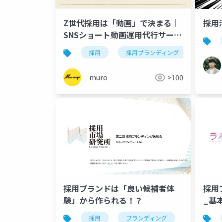
Z世代採用は「動画」で決まる｜
採用
SNSショート動画運用代行サービ
ス「バズるん！」
採用
採用ブランディング
sns採
muro
>100
採用ブランドは「良い候補者体
採用
験」から作られる！？
_基
採用
ブランディング
候補者体験