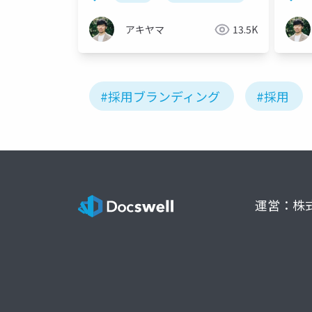
アキヤマ
13.5K
#採用ブランディング
#採用
運営：株