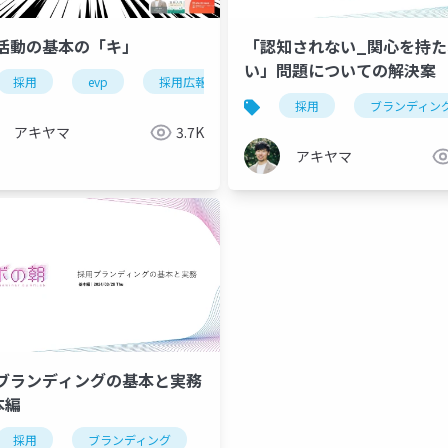
活動の基本の「キ」
「認知されない_関心を持た
い」問題についての解決案
採用
evp
採用広報
候補者体験
面接
用
ショート動画
youtube shorts
採用
instagram
ブランディン
tikto
アキヤマ
3.7K
アキヤマ
ブランディングの基本と実務
本編
採用
ブランディング